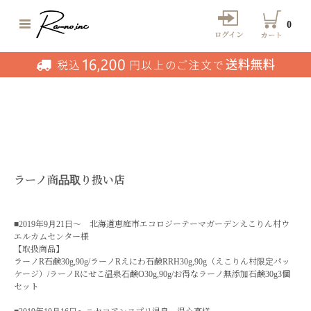
0
ラーノ商品取り扱い店
■2019年9月21日～ 北海道恵庭市エコロジーテーマガーデンえこりん村ウ
エルカムセンター様
【取扱商品】
ラーノR石鹸30g,90g/ラーノRえにわ石鹸RRH30g,90g（えこりん村限定パッ
ケージ）/ラーノRにせこ温泉石鹸O30g,90g/お得なラーノ無添加石鹸30g3個
セット