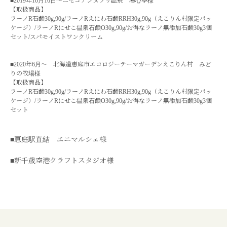
■2019年10月16日～ニセコアンヌプリ温泉 湯心亭様
【取扱商品】
ラーノR石鹸30g,90g/ラーノRえにわ石鹸RRH30g,90g（えこりん村限定パッ
ケージ）/ラーノRにせこ温泉石鹸O30g,90g/お得なラーノ無添加石鹸30g3個
セット/スパモイストワンクリーム
■2020年6月～ 北海道恵庭市エコロジーテーマガーデンえこりん村 みど
りの牧場様
【取扱商品】
ラーノR石鹸30g,90g/ラーノRえにわ石鹸RRH30g,90g（えこりん村限定パッ
ケージ）/ラーノRにせこ温泉石鹸O30g,90g/お得なラーノ無添加石鹸30g3個
セット
■恵庭駅直結 エニマルシェ様
■新千歳空港クラフトスタジオ様