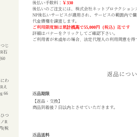
後払い手数料：
￥330
後払いのご注文には、
株式会社ネットプロテクション
NP後払いサービスが適用され、サービスの範囲内で
代金債権を譲渡します。
ご利用限度額は累計残高で55,000円（税込）迄です
詳細はバナーをクリックしてご確認下さい。
ご利用者が未成年の場合、法定代理人の利用同意を得
ひつじ
R石
60
返品につ
えにわ
Rえ
0g
66
返品期限
【返品・交換】
商品到着後７日以内とさせていただきます。
 ひつ
ノR
0円(税
返品送料