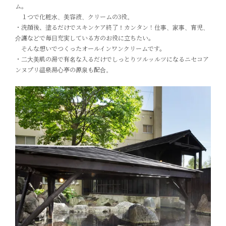
ム。
１つで化粧水、美容液、クリームの3役。
・洗顔後、塗るだけでスキンケア終了！カンタン！仕事、家事、育児、
介護などで毎日充実している方のお役に立ちたい。
そんな想いでつくったオールインワンクリームです。
・二大美肌の湯で有名な入るだけでしっとりツルッルツになるニセコア
ンヌプリ温泉湯心亭の源泉も配合。