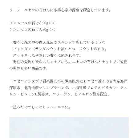
ラーノ ニセコの石けんにも湯心亭の源泉を配合しています。
＞＞
ニセコの石けん90g
＜＜
＞＞
ニセコの石けん30g
＜＜
・香りは森の中の露天風呂でスキンケアをしているような
ビャクダン（サンダルウッド油）とローズウッドの香り。
スッキリしたやさしい香りに癒されます。
男性の髭剃り後のスキンケアにも。ニセコの石けんとセットでご愛用
の男性も多い商品です。
・ニセコアンヌプリ温泉湯心亭の源泉以外にもニセコ近くの岩内産海洋
深層水、北海道産マリンプラセンタ、北海道産プロテオグリカン・ラノ
リン・ビタミンC誘導体、コラーゲン、ヒアルロン酸も配合。
・塗るだけでしっとりツルッルツに。