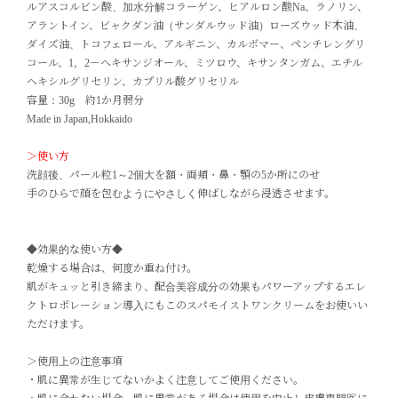
ルアスコルビン酸、加水分解コラーゲン、ヒアルロン酸Na、ラノリン、
アラントイン、ビャクダン油（サンダルウッド油）ローズウッド木油、
ダイズ油、トコフェロール、アルギニン、カルボマー、ペンチレングリ
コール、1，2－ヘキサンジオール、ミツロウ、キサンタンガム、エチル
ヘキシルグリセリン、カプリル酸グリセリル
容量：30g 約1か月弱分
Made in Japan,Hokkaido
＞使い方
洗顔後、パール粒1～2個大を額・両頬・鼻・顎の5か所にのせ
手のひらで顔を包むようにやさしく伸ばしながら浸透させます。
◆効果的な使い方◆
乾燥する場合は、何度か重ね付け。
肌がキュッと引き締まり、配合美容成分の効果もパワーアップするエレ
クトロポレーション導入にもこのスパモイストワンクリームをお使いい
ただけます。
＞使用上の注意事項
・肌に異常が生じてないかよく注意してご使用ください。