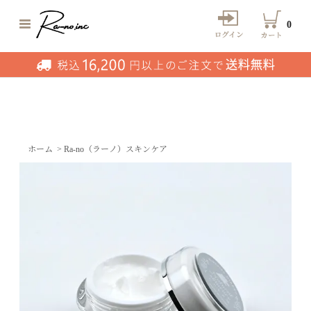
0
ホーム
>
Ra-no（ラーノ）スキンケア