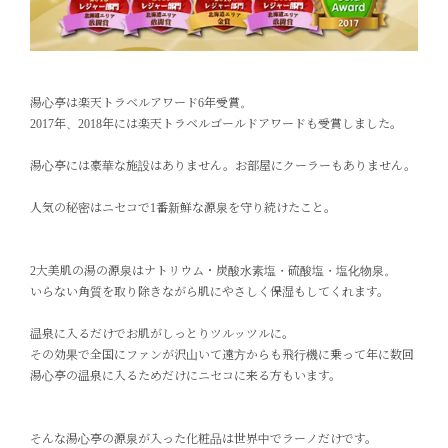
湯心亭は楽天トラベルアワード6年受賞。
2017年、2018年には楽天トラベルゴールドアワードも受賞しました。
湯心亭には豪華な施設はありません。お部屋にクーラーもありません。
人気の秘密はニセコで1番新鮮な源泉を守り続けたこと。
2大美肌の湯の源泉はナトリウム・炭酸水素塩・硫酸塩・塩化物泉。
いらない角質を取り除きながら肌にやさしく保湿もしてくれます。
温泉に入るだけでお肌がしっとりツルッツルに。
その効果で全国にファンが沢山いて遠方からも飛行機に乗って年に数回
湯心亭の温泉に入るためだけにニセコに来る方もいます。
そんな湯心亭の源泉が入った化粧品は世界中でラーノだけです。